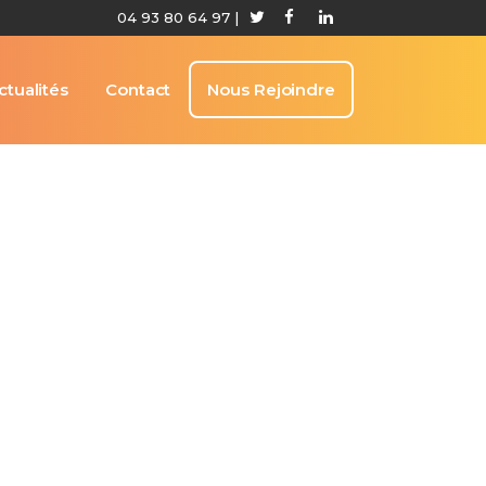
04 93 80 64 97
|
ctualités
Contact
Nous Rejoindre