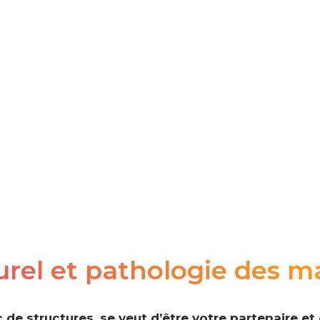
urel et pathologie des m
 de structures, se veut d’être votre partenaire e