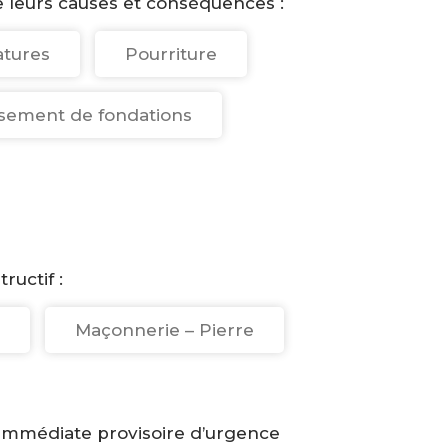
e leurs causes et conséquences :
atures
Pourriture
sement de fondations
uctif :
Maçonnerie – Pierre
 immédiate provisoire d’urgence