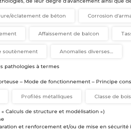
athologies, de leur degré d’avancement ainsi que d
rure/éclatement de béton
Corrosion d’arm
bement
Affaissement de balcon
Tas
e soutènement
Anomalies diverses…
es pathologies à termes
orteuse – Mode de fonctionnement – Principe constr
Profilés métalliques
Classe de bois
 « Calculs de structure et modélisation »)
me
aration et renforcement et/ou de mise en sécurité