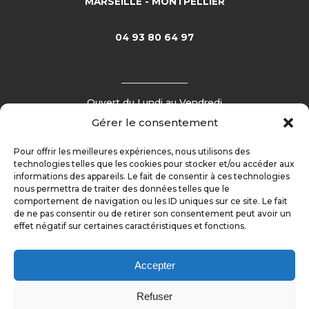
MARSEILLE - MONTPELLIER
04 93 80 64 97
Ouvert du Lundi au Vendredi
de 9h00 à 12h00 – de 14h00 à 18h00
Gérer le consentement
Pour offrir les meilleures expériences, nous utilisons des
technologies telles que les cookies pour stocker et/ou accéder aux
ACCUEIL
informations des appareils. Le fait de consentir à ces technologies
nous permettra de traiter des données telles que le
NOS PRESTATIONS
comportement de navigation ou les ID uniques sur ce site. Le fait
de ne pas consentir ou de retirer son consentement peut avoir un
NOS RÉFÉRENCES
effet négatif sur certaines caractéristiques et fonctions.
ACTUALITÉS
Accepter
RECRUTEMENT
Refuser
CONTACT